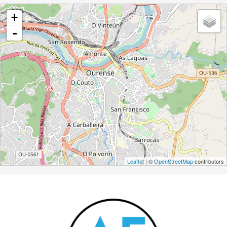
+
-
Leaflet
| ©
OpenStreetMap
contributors