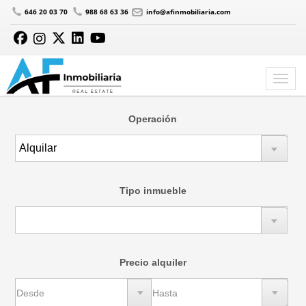
646 20 03 70
988 68 63 36
info@afinmobiliaria.com
MAPA
Ir a listado
Operación
Tipo inmueble
Precio alquiler