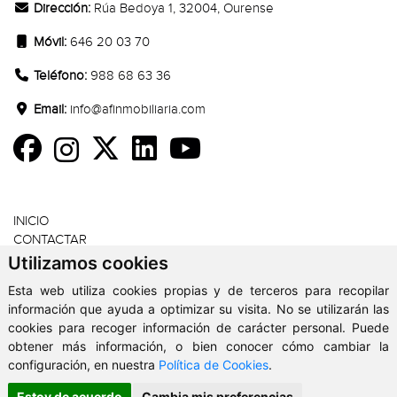
Dirección:
Rúa Bedoya 1, 32004, Ourense
Móvil:
646 20 03 70
Teléfono:
988 68 63 36
Email:
info@afinmobiliaria.com
SECCIONES
INICIO
CONTACTAR
AVISO LEGAL
Utilizamos cookies
POLÍTICA PRIVACIDAD
Esta web utiliza cookies propias y de terceros para recopilar
POLÍTICA COOKIES
información que ayuda a optimizar su visita. No se utilizarán las
cookies para recoger información de carácter personal. Puede
obtener más información, o bien conocer cómo cambiar la
configuración, en nuestra
Política de Cookies
.
AF Inmobiliaria - Copyright © 2026. Todos los derechos reservados.
Clickviviendas
Estoy de acuerdo
Cambia mis preferencias