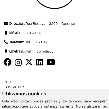
CONTACTO
Dirección:
Rúa Bedoya 1, 32004, Ourense
Móvil:
646 20 03 70
Teléfono:
988 68 63 36
Email:
info@afinmobiliaria.com
SECCIONES
INICIO
CONTACTAR
AVISO LEGAL
Utilizamos cookies
POLÍTICA PRIVACIDAD
Esta web utiliza cookies propias y de terceros para recopilar
POLÍTICA COOKIES
información que ayuda a optimizar su visita. No se utilizarán las