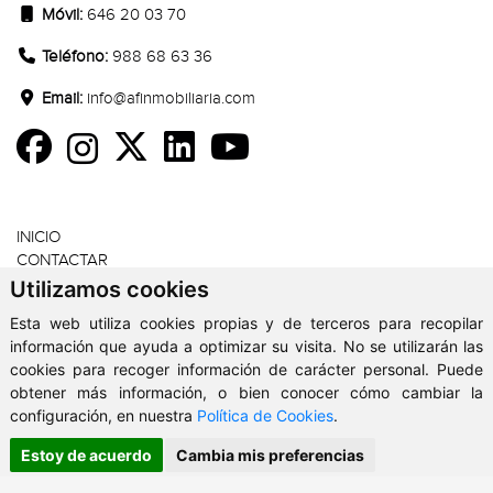
Móvil:
646 20 03 70
Teléfono:
988 68 63 36
Email:
info@afinmobiliaria.com
SECCIONES
INICIO
CONTACTAR
AVISO LEGAL
Utilizamos cookies
POLÍTICA PRIVACIDAD
Esta web utiliza cookies propias y de terceros para recopilar
POLÍTICA COOKIES
información que ayuda a optimizar su visita. No se utilizarán las
cookies para recoger información de carácter personal. Puede
obtener más información, o bien conocer cómo cambiar la
configuración, en nuestra
Política de Cookies
.
AF Inmobiliaria - Copyright © 2026. Todos los derechos reservados.
Clickviviendas
Estoy de acuerdo
Cambia mis preferencias